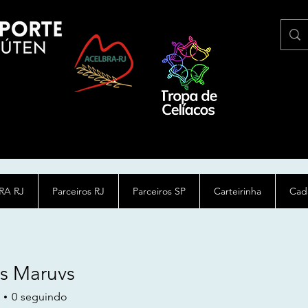
RA RJ
Parceiros RJ
Parceiros SP
Carteirinha
Cada
s Maruvs
0
seguindo