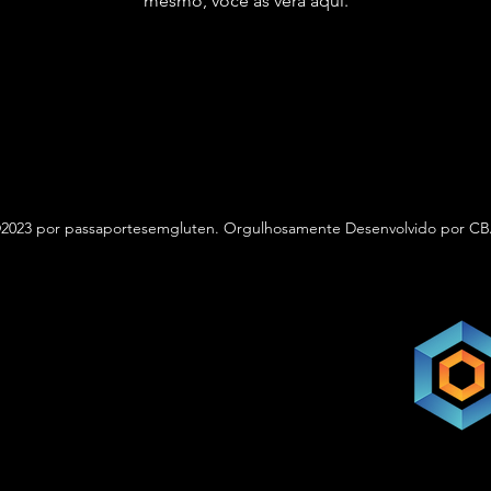
mesmo, você as verá aqui.
2023 por passaportesemgluten. Orgulhosamente Desenvolvido por C