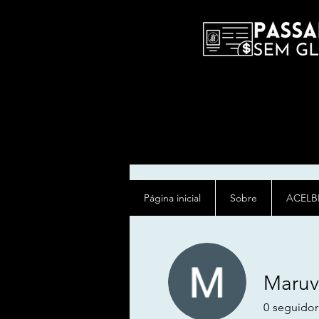
Página inicial
Sobre
ACELB
Maruv
0
seguidor